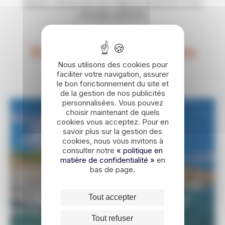
Zagorje, connue pour ses châteaux médiévaux et ses
paysages vallonnés.
Nos programmes associés
Nous utilisons des cookies pour
faciliter votre navigation, assurer
le bon fonctionnement du site et
de la gestion de nos publicités
personnalisées. Vous pouvez
choisir maintenant de quels
cookies vous acceptez. Pour en
savoir plus sur la gestion des
cookies, nous vous invitons à
consulter notre
« politique en
matière de confidentialité »
en
bas de page.
6 JOURS / 5 NUITS
Tout accepter
La Dalmatie centrale : entre Split et
Hvar
Tout refuser